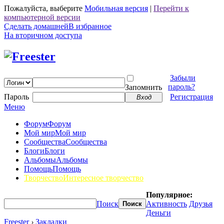
Пожалуйста, выберите
Мобильная версия
|
Перейти к
компьютерной версии
Сделать домашней
В избранное
На вторичном доступа
Забыли
пароль?
Запомнить
Пароль
Регистрация
Вход
Меню
Форум
Форум
Мой мир
Мой мир
Сообщества
Сообщества
Блоги
Блоги
Альбомы
Альбомы
Помощь
Помощь
Творчество
Интересное творчество
Популярное:
Поиск
Активность
Друзья
Поиск
Деньги
Freester
›
Закладки