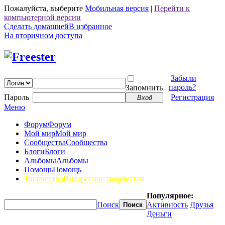
Пожалуйста, выберите
Мобильная версия
|
Перейти к
компьютерной версии
Сделать домашней
В избранное
На вторичном доступа
Забыли
пароль?
Запомнить
Пароль
Регистрация
Вход
Меню
Форум
Форум
Мой мир
Мой мир
Сообщества
Сообщества
Блоги
Блоги
Альбомы
Альбомы
Помощь
Помощь
Творчество
Интересное творчество
Популярное:
Поиск
Активность
Друзья
Поиск
Деньги