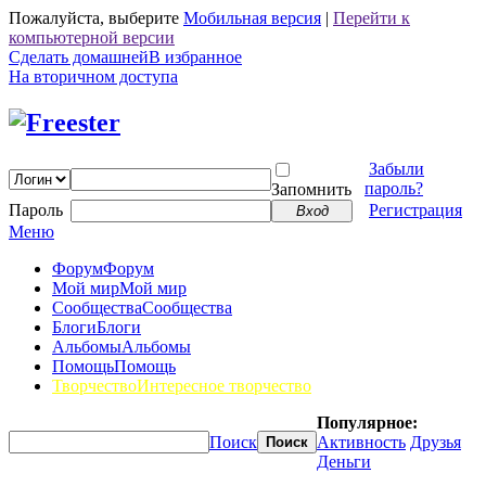
Пожалуйста, выберите
Мобильная версия
|
Перейти к
компьютерной версии
Сделать домашней
В избранное
На вторичном доступа
Забыли
пароль?
Запомнить
Пароль
Регистрация
Вход
Меню
Форум
Форум
Мой мир
Мой мир
Сообщества
Сообщества
Блоги
Блоги
Альбомы
Альбомы
Помощь
Помощь
Творчество
Интересное творчество
Популярное:
Поиск
Активность
Друзья
Поиск
Деньги