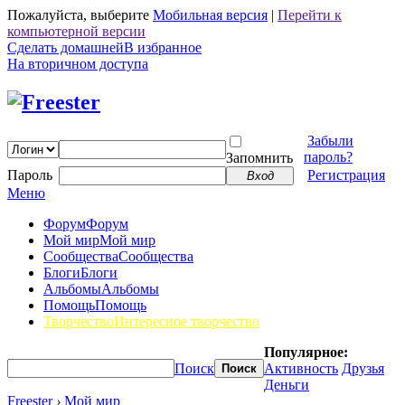
Пожалуйста, выберите
Мобильная версия
|
Перейти к
компьютерной версии
Сделать домашней
В избранное
На вторичном доступа
Забыли
пароль?
Запомнить
Пароль
Регистрация
Вход
Меню
Форум
Форум
Мой мир
Мой мир
Сообщества
Сообщества
Блоги
Блоги
Альбомы
Альбомы
Помощь
Помощь
Творчество
Интересное творчество
Популярное:
Поиск
Активность
Друзья
Поиск
Деньги
Freester
›
Мой мир