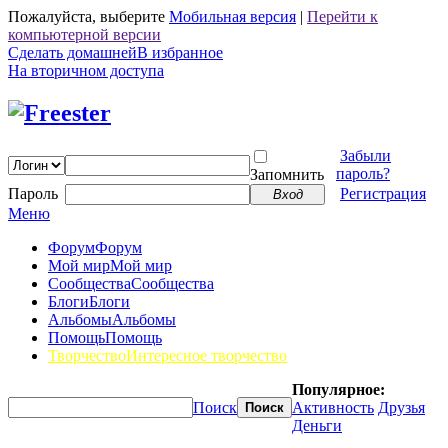
Пожалуйста, выберите
Мобильная версия
|
Перейти к
компьютерной версии
Сделать домашней
В избранное
На вторичном доступа
Забыли
пароль?
Запомнить
Пароль
Регистрация
Вход
Меню
Форум
Форум
Мой мир
Мой мир
Сообщества
Сообщества
Блоги
Блоги
Альбомы
Альбомы
Помощь
Помощь
Творчество
Интересное творчество
Популярное:
Поиск
Активность
Друзья
Поиск
Деньги