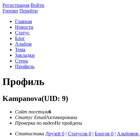
Регистрация
Войти
Freester
Перейти
Главная
Новости
Статус
Блог
Альбом
Тема
Закладки
Стена
Профиль
Профиль
Kampanova
(UID: 9)
Сайт посетили
6
Статус Email
Активирована
Проверка по видео
Не пройдена
Статистика
Друзей 0
|
Статусов 0
|
Блогов 0
|
Альбомов 