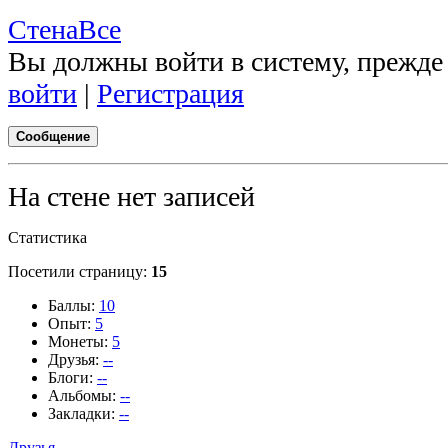
Стена
Все
Вы должны войти в систему, прежде
войти
|
Регистрация
Сообщение
На стене нет записей
Статистика
Посетили страницу:
15
Баллы:
10
Опыт:
5
Монеты:
5
Друзья:
--
Блоги:
--
Альбомы:
--
Закладки:
--
Друзья