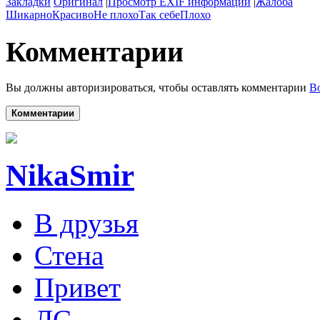
Закладки
Оригинал
|
Просмотр EXIF информации
|
Жалоба
Шикарно
Красиво
Не плохо
Так себе
Плохо
Комментарии
Вы должны авторизироваться, чтобы оставлять комментарии
В
Комментарии
NikaSmir
В друзья
Стена
Привет
ЛС