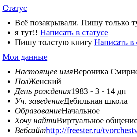
Статус
Всё позакрывали. Пишу только 
я тут!!
Написать в статусе
Пишу толстую книгу
Написать в 
Мои данные
Настоящее имя
Вероника Смирн
Пол
Женский
День рождения
1983 - 3 - 14 дн
Уч. заведение
Дебильная школа
Образование
Начальное
Хочу найти
Виртуальное общени
Вебсайт
http://freester.ru/tvorchest