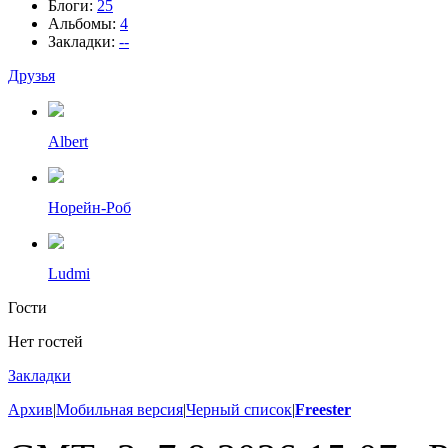
Блоги:
25
Альбомы:
4
Закладки:
--
Друзья
Albert
Норейн-Роб
Ludmi
Гости
Нет гостей
Закладки
Архив
|
Мобильная версия
|
Черный список
|
Freester