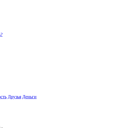
ь?
сть
Друзья
Деньги
 .