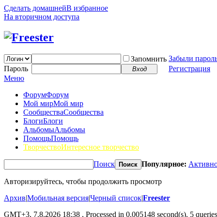
Сделать домашней
В избранное
На вторичном доступа
Забыли парол
Запомнить
Пароль
Регистрация
Вход
Меню
Форум
Форум
Мой мир
Мой мир
Сообщества
Сообщества
Блоги
Блоги
Альбомы
Альбомы
Помощь
Помощь
Творчество
Интересное творчество
Поиск
Популярное:
Активно
Поиск
Авторизируйтесь, чтобы продолжить просмотр
Архив
|
Мобильная версия
|
Черный список
|
Freester
GMT+3, 7.8.2026 18:38
, Processed in 0.005148 second(s), 5 queries