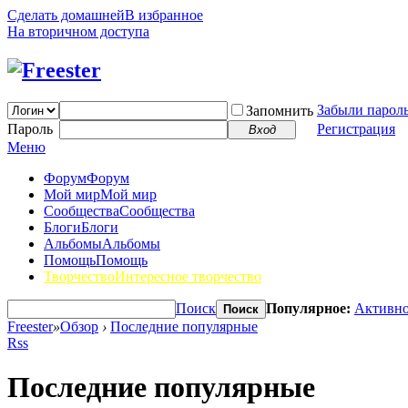
Сделать домашней
В избранное
На вторичном доступа
Забыли парол
Запомнить
Пароль
Регистрация
Вход
Меню
Форум
Форум
Мой мир
Мой мир
Сообщества
Сообщества
Блоги
Блоги
Альбомы
Альбомы
Помощь
Помощь
Творчество
Интересное творчество
Поиск
Популярное:
Активно
Поиск
Freester
»
Обзор
›
Последние популярные
Rss
Последние популярные