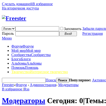
Сделать домашней
В избранное
На вторичном доступа
Забыли парол
Запомнить
Пароль
Регистрация
Вход
Меню
Форум
Форум
Мой мир
Мой мир
Сообщества
Сообщества
Блоги
Блоги
Альбомы
Альбомы
Помощь
Помощь
Творчество
Интересное творчество
Поиск
Популярное:
Активно
Поиск
Freester
»
Форум
›
Администрация
›
Модераторы
В избранное
|
Rss
Модераторы
Сегодня:
0
|
Темы