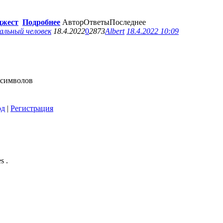
джест
Подробнее
Автор
Ответы
Последнее
18.4.2022
0
2873
Albert
18.4.2022 10:09
символов
од
|
Регистрация
s .