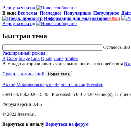
Вернуться назад
В окне
Все темы
Последнее
Популярные
Популярное
Дай
Предв. просмотр
Информация для модераторов
Albert
Вернуться назад
Быстрая тема
Осталось
180
Расширенный режим
B
Color
Image
Link
Quote
Code
Smilies
Вам надо авторизироваться для выполнения этого действия
Вх
Правила начислений
Новая тема
Архив
|
Мобильная версия
|
Черный список
|
Freester
GMT+3, 8.8.2026 15:46
, Processed in 0.013426 second(s), 11 querie
Форум версии 3.4.6
© 2022 freester.ru
Вернуться к началу
Вернуться на форум