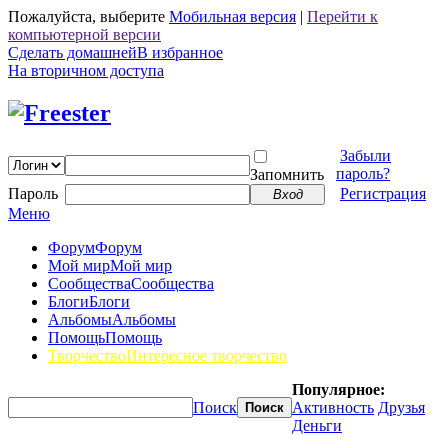
Пожалуйста, выберите
Мобильная версия
|
Перейти к
компьютерной версии
Сделать домашней
В избранное
На вторичном доступа
Забыли
пароль?
Запомнить
Пароль
Регистрация
Вход
Меню
Форум
Форум
Мой мир
Мой мир
Сообщества
Сообщества
Блоги
Блоги
Альбомы
Альбомы
Помощь
Помощь
Творчество
Интересное творчество
Популярное:
Поиск
Активность
Друзья
Поиск
Деньги