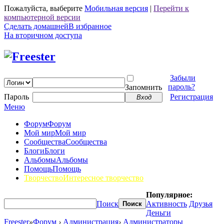
Пожалуйста, выберите
Мобильная версия
|
Перейти к
компьютерной версии
Сделать домашней
В избранное
На вторичном доступа
Забыли
пароль?
Запомнить
Пароль
Регистрация
Вход
Меню
Форум
Форум
Мой мир
Мой мир
Сообщества
Сообщества
Блоги
Блоги
Альбомы
Альбомы
Помощь
Помощь
Творчество
Интересное творчество
Популярное:
Поиск
Активность
Друзья
Поиск
Деньги
Freester
»
Форум
›
Администрация
›
Администраторы