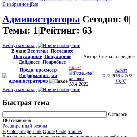
В избранное
|
Rss
Администраторы
Сегодня:
0
|
Темы:
1
|
Рейтинг:
63
Вернуться назад
В окне
Все темы
Последнее
Популярные
Популярное
Автор
Ответы
Последнее
Дайджест
Подробнее
Albert
Предв. просмотр
Albert
Информация для
0
2728
18.4.2022
администраторов
10:07
18.4.2022
Вернуться назад
Быстрая тема
Осталось
180
символов
Расширенный режим
B
Color
Image
Link
Quote
Code
Smilies
Вам надо авторизироваться для выполнения этого действия