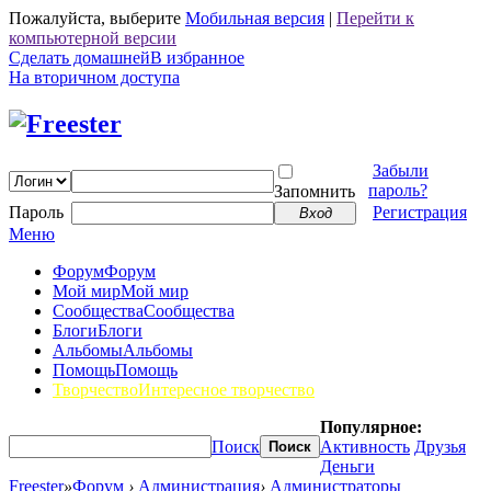
Пожалуйста, выберите
Мобильная версия
|
Перейти к
компьютерной версии
Сделать домашней
В избранное
На вторичном доступа
Забыли
пароль?
Запомнить
Пароль
Регистрация
Вход
Меню
Форум
Форум
Мой мир
Мой мир
Сообщества
Сообщества
Блоги
Блоги
Альбомы
Альбомы
Помощь
Помощь
Творчество
Интересное творчество
Популярное:
Поиск
Активность
Друзья
Поиск
Деньги
Freester
»
Форум
›
Администрация
›
Администраторы