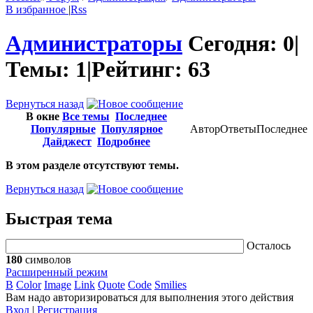
В избранное
|
Rss
Администраторы
Сегодня:
0
|
Темы:
1
|
Рейтинг:
63
Вернуться назад
В окне
Все темы
Последнее
Популярные
Популярное
Автор
Ответы
Последнее
Дайджест
Подробнее
В этом разделе отсутствуют темы.
Вернуться назад
Быстрая тема
Осталось
180
символов
Расширенный режим
B
Color
Image
Link
Quote
Code
Smilies
Вам надо авторизироваться для выполнения этого действия
Вход
|
Регистрация